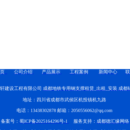
页
公司介绍
产品展示
工程案例
新闻中心
联
皓轩建设工程有限公司
成都地铁专用钢支撑租赁_出租_安装
成都
地址：四川省成都市武侯区机投镇机九路
电话：13438302878 邮箱：2050556062@qq.com
备案号：
蜀ICP备2025164296号-1
服务支持：
成都德汇缘网络