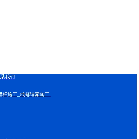
系我们
锚杆施工_
成都锚索施工