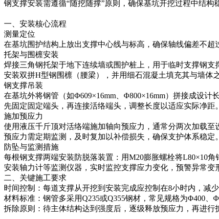
钢支撑安装需遵循“随挖随撑”原则‌，确保基坑开挖过程中结
一、安装核心流程
测量定位‌
在基坑围护结构上放出支撑中心线与标高，确保轴线偏差不超过‌±
托架与围檩安装‌
焊接三角钢托架于地下连续墙或围护桩上，用于临时支撑钢支
安装双拼H型钢围檩（腰梁），并用细石混凝土填充其与墙体
钢支撑吊装‌
在基坑外将钢管（如Φ609×16mm、Φ800×16mm）拼接成设
先固定‌固定端头‌，再连接‌活络端头‌，调整长度以适应实际净距
施加预应力‌
使用液压千斤顶对活络端施加轴向预应力，通常分两次加载至设计值
预应力需定期监测，及时复加以补偿损失，确保支护体系稳定
防坠与监测措施‌
每根钢支撑两端安装防脱落装置：用M20膨胀螺栓将L80×10
安装轴力计等监测仪器，实时监控支撑应力变化，预警异常变
二、关键施工要求
时间控制‌：每道支撑从开挖到安装完成应控制在‌8小时内‌，减
材料标准‌：钢管多采用Q235或Q355钢材，常见规格为Φ400、Φ
拆除原则‌：待主体结构达到强度后，逐级释放预应力，再进行