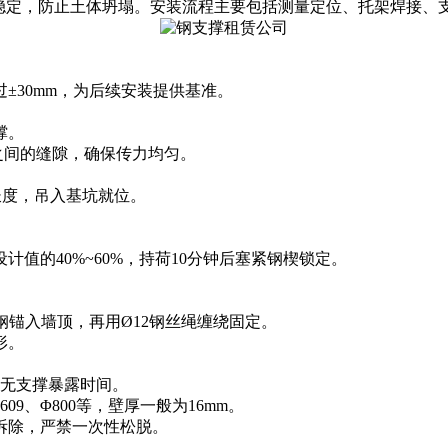
构稳定，防止土体坍塌。安装流程主要包括测量定位、托架焊接、
30mm‌，为后续安装提供基准。
撑。
之间的缝隙，确保传力均匀。
计长度，吊入基坑就位。
。
的‌40%~60%‌，持荷10分钟后塞紧钢楔锁定。
。
角钢锚入墙顶，再用Ø12钢丝绳缠绕固定。
形。
少无支撑暴露时间。
609、Φ800等，壁厚一般为16mm。
拆除，严禁一次性松脱。